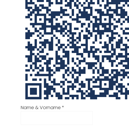
Name & Vorname
*